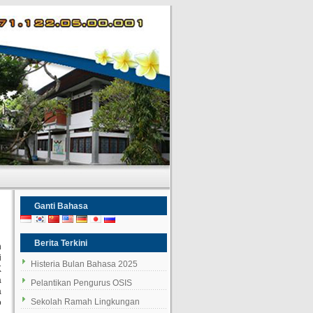
Ganti Bahasa
Berita Terkini
n
i
Histeria Bulan Bahasa 2025
K
a
Pelantikan Pengurus OSIS
a
Sekolah Ramah Lingkungan
o