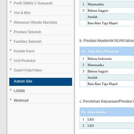
Profil SMKN 2 Sukawati
2
Matematika
3
Bahasa Inggris
Visi & Misi
Jumlah
Wawasan Wiyata Mandala
Rata-Rata Tiga Mapel
Prestasi Sekolah
b. Prestasi Akademik NUAN tahu
Fasilitas Sekolah
Kontak Kami
No
Jenis Mata Pelajaran
1
Bahasa Indonesia
Unit Produksi
2
Matematika
Galeri Foto/Video
3
Bahasa Inggris
Jumlah
Admin Site
Rata-Rata Tiga Mapel
LOGIN
Webmail
c. Perolehan Kejuaraan/Prestasi
No
Jenis Lomba
1
LKS
2
LKS