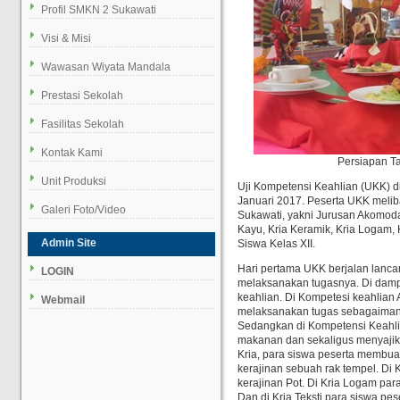
Profil SMKN 2 Sukawati
Visi & Misi
Wawasan Wiyata Mandala
Prestasi Sekolah
Fasilitas Sekolah
Kontak Kami
Persiapan T
Unit Produksi
Uji Kompetensi Keahlian (UKK) di
Januari 2017. Peserta UKK meli
Galeri Foto/Video
Sukawati, yakni Jurusan Akomoda
Kayu, Kria Keramik, Kria Logam, Kr
Admin Site
Siswa Kelas XII.
Hari pertama UKK berjalan lanca
LOGIN
melaksanakan tugasnya. Di damp
keahlian. Di Kompetesi keahlian
Webmail
melaksanakan tugas sebagaimana
Sedangkan di Kompetensi Keahli
makanan dan sekaligus menyajik
Kria, para siswa peserta membuat
kerajinan sebuah rak tempel. Di
kerajinan Pot. Di Kria Logam par
Dan di Kria Teksti para siswa pes