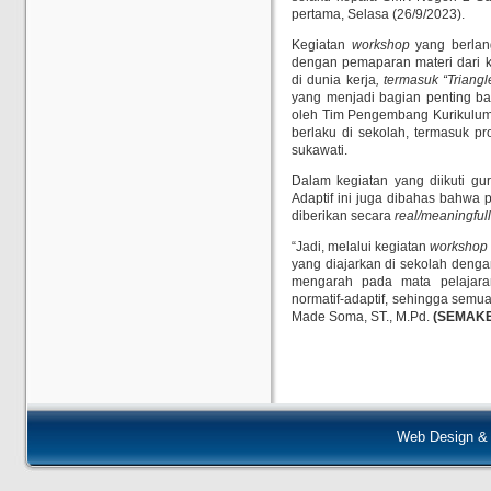
pertama, Selasa (26/9/2023).
Kegiatan
workshop
yang berlang
dengan pemaparan materi dari 
di dunia kerja
, termasuk “Triang
yang menjadi bagian penting ba
oleh Tim Pengembang Kurikulum
berlaku di sekolah, termasuk 
sukawati.
Dalam kegiatan yang diikuti gur
Adaptif ini juga dibahas bahwa 
diberikan secara
real/meaningfu
l
l
“Jadi, melalui kegiatan
workshop
yang diajarkan di sekolah dengan
mengarah pada mata pelajaran 
normatif-adaptif, sehingga semua
Made Soma, ST., M.Pd.
(SEMAKE
Web Design &