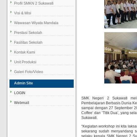
Profil SMKN 2 Sukawati
Visi & Misi
Wawasan Wiyata Mandala
Prestasi Sekolah
Fasilitas Sekolah
Kontak Kami
Unit Produksi
Galeri Foto/Video
Admin Site
LOGIN
S
MK Negeri 2 Sukawati mel
Webmail
Pembelajaran Berbasis Dunia Ker
sampai dengan 27 September 20
Coffee’ dan ‘Titik Dua’, yang s
Sukawati.
“Kegiatan
workshop
ini kita lak
sekarang sudah menyandang se
selaku kepala SMK Negeri 2 S