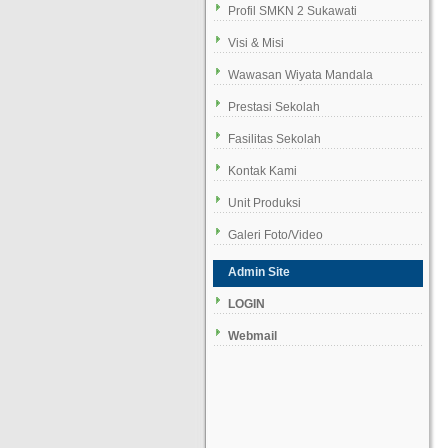
Profil SMKN 2 Sukawati
Visi & Misi
Wawasan Wiyata Mandala
Prestasi Sekolah
Fasilitas Sekolah
Kontak Kami
Unit Produksi
Galeri Foto/Video
Admin Site
LOGIN
Webmail