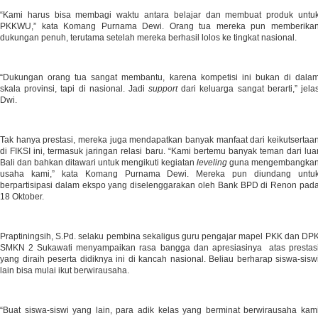
“Kami harus bisa membagi waktu antara belajar dan membuat produk untu
PKKWU,” kata Komang Purnama Dewi. Orang tua mereka pun memberika
dukungan penuh, terutama setelah mereka berhasil lolos ke tingkat nasional.
“Dukungan orang tua sangat membantu, karena kompetisi ini bukan di dala
skala provinsi, tapi di nasional. Jadi
support
dari keluarga sangat berarti,” jela
Dwi.
Tak hanya prestasi, mereka juga mendapatkan banyak manfaat dari keikutsertaa
di FIKSI ini, termasuk jaringan relasi baru. “Kami bertemu banyak teman dari lua
Bali dan bahkan ditawari untuk mengikuti kegiatan
leveling
guna mengembangka
usaha kami,” kata Komang Purnama Dewi. Mereka pun diundang untu
berpartisipasi dalam ekspo yang diselenggarakan oleh Bank BPD di Renon pad
18 Oktober.
Praptiningsih, S.Pd. selaku pembina sekaligus guru pengajar mapel PKK dan DP
SMKN 2 Sukawati menyampaikan rasa bangga dan apresiasinya atas prestas
yang diraih peserta didiknya ini di kancah nasional. Beliau berharap siswa-sisw
lain bisa mulai ikut berwirausaha.
“Buat siswa-siswi yang lain, para adik kelas yang berminat berwirausaha kam