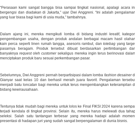
“Perasaan kami sangat bangga bisa sampai tingkat nasional, apalagi acara in
bergengsi dan diadakan di Jakarta,” ujar Dwi Anggreni. “Ini adalah pengalama
yang luar biasa bagi kami di usia muda,” tambahnya.
Dalam ajang ini, mereka mengikuti lomba di bidang industri kreatif, kategor
pengembangan usaha, dengan produk andalan berbagai macam hasil olaha
kain perca seperti linen rumah tangga, asesoris rambut, dan
totebag
yang targe
pasarnya beragam. Produk tersebut dibuat berdasarkan pertimbangan dar
banyaknya
request
oleh
customer
sekaligus mereka ingin terus berinovasi dala
menciptakan produk baru sesuai perkembangan pasar.
Sebelumnya, Dwi Anggreni pernah berpartisipasi dalam lomba
fashion desainer
d
Gianyar saat kelas 10 dan berhasil meraih juara favorit. Pengalaman tersebu
menjadi batu loncatan bagi mereka untuk terus mengembangkan keterampilan d
bidang kewirausahaan.
Tentunya tidak mudah bagi mereka untuk lolos ke Final FIKSI 2024 karena sempa
terjadi kendala di tingkat provinsi. Selain itu, mereka harus melewati dua taha
seleksi. Salah satu tantangan terbesar yang mereka hadapi adalah
momen
presentasi di hadapan juri yang sudah sangat berpengalaman di dunia bisnis.