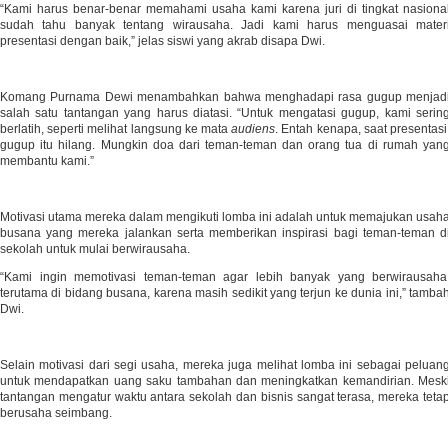
“Kami harus benar-benar memahami usaha kami karena juri di tingkat nasiona
sudah tahu banyak tentang wirausaha. Jadi kami harus menguasai mater
presentasi dengan baik,” jelas siswi yang akrab disapa Dwi.
Komang Purnama Dewi menambahkan bahwa menghadapi rasa gugup menjad
salah satu tantangan yang harus diatasi. “Untuk mengatasi gugup, kami serin
berlatih, seperti melihat langsung ke mata
audiens
. Entah kenapa, saat presentasi
gugup itu hilang. Mungkin doa dari teman-teman dan orang tua di rumah yan
membantu kami.”
Motivasi utama mereka dalam mengikuti lomba ini adalah untuk memajukan usah
busana yang mereka jalankan serta memberikan inspirasi bagi teman-teman d
sekolah untuk mulai berwirausaha.
“Kami ingin memotivasi teman-teman agar lebih banyak yang berwirausaha
terutama di bidang busana, karena masih sedikit yang terjun ke dunia ini,” tamba
Dwi.
Selain motivasi dari segi usaha, mereka juga melihat lomba ini sebagai peluan
untuk mendapatkan uang saku tambahan dan meningkatkan kemandirian. Mesk
tantangan mengatur waktu antara sekolah dan bisnis sangat terasa, mereka teta
berusaha seimbang.