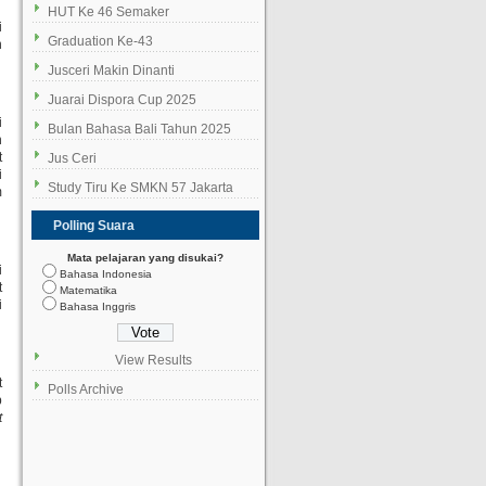
HUT Ke 46 Semaker
i
Graduation Ke-43
n
Jusceri Makin Dinanti
Juarai Dispora Cup 2025
i
Bulan Bahasa Bali Tahun 2025
n
t
Jus Ceri
i
Study Tiru Ke SMKN 57 Jakarta
m
Polling Suara
Mata pelajaran yang disukai?
i
Bahasa Indonesia
t
Matematika
i
Bahasa Inggris
View Results
t
Polls Archive
p
t