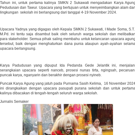
Tahun ini, untuk pertama kalinya SMKN 2 Sukawati mengadakan Karya Agun
Pedudusan dan Tawur. Upacara yang bertujuan untuk menyeimbangkan alam da
lingkungan sekolah ini berlangsung dari tanggal 4-19 November 2024.
Upacara Yadnya yang digagas oleh Kepala SMKN 2 Sukawati, I Made Soma, S.T.
M.Pd. ini tentu saja disambut baik oleh seluruh warga sekolah dan melibatka
para stakeholder. Semua pihak saling membahu untuk kelancaran upacara agun
tersebut, baik dengan menghaturkan dana punia ataupun ayah-ayahan selam
upacara berlangsung.
Karya Padudusan yang dipuput Ida Pedanda Gede Jelantik ini, menjalan
serangkaian upacara seperti nanceb, prosesi nunas tirta, ngingsah, pecaruan
puncak karya, nganyarin dan berakhir dengan prosesi nyineb.
Puncak Karya Agung yang jatuh pada Purnama Sasih Kelima, 16 November 202
ini dirangkaikan dengan upacara pasupati purana sekolah dan untuk pertam
kalinya dibacakan di tengah-tengah seluruh warga sekolah.
Jurnalis Semaker