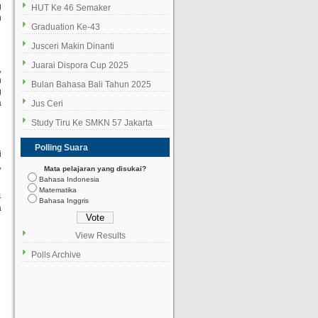
g
HUT Ke 46 Semaker
n
Graduation Ke-43
Jusceri Makin Dinanti
Juarai Dispora Cup 2025
,
n
Bulan Bahasa Bali Tahun 2025
g
a
Jus Ceri
Study Tiru Ke SMKN 57 Jakarta
Polling Suara
i
,
Mata pelajaran yang disukai?
Bahasa Indonesia
Matematika
4
Bahasa Inggris
a
View Results
Polls Archive