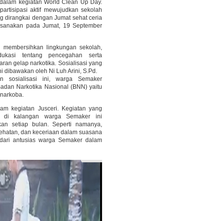
 dalam kegiatan World Clean Up Day.
partisipasi aktif mewujudkan sekolah
g dirangkai dengan Jumat sehat ceria
laksanakan pada Jumat, 19 September
g membersihkan lingkungan sekolah,
kasi tentang pencegahan serta
n gelap narkotika. Sosialisasi yang
i dibawakan oleh Ni Luh Arini, S.Pd.
n sosialisasi ini, warga Semaker
Badan Narkotika Nasional (BNN) yaitu
narkoba.
m kegiatan Jusceri. Kegiatan yang
 di kalangan warga Semaker ini
an setiap bulan. Seperti namanya,
ehatan, dan keceriaan dalam suasana
t dari antusias warga Semaker dalam