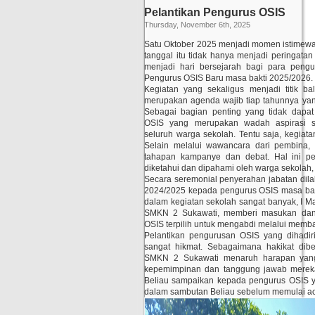
Pelantikan Pengurus OSIS
Thursday, November 6th, 2025
Satu Oktober 2025 menjadi momen istimewa 
tanggal itu tidak hanya menjadi peringatan 
menjadi hari bersejarah bagi para pengu
Pengurus OSIS Baru masa bakti 2025/2026.
Kegiatan yang sekaligus menjadi titik b
merupakan agenda wajib tiap tahunnya ya
Sebagai bagian penting yang tidak dapat 
OSIS yang merupakan wadah aspirasi s
seluruh warga sekolah. Tentu saja, kegiata
Selain melalui wawancara dari pembina,
tahapan kampanye dan debat. Hal ini pe
diketahui dan dipahami oleh warga sekolah, h
Secara seremonial penyerahan jabatan dila
2024/2025 kepada pengurus OSIS masa bak
dalam kegiatan sekolah sangat banyak, I Ma
SMKN 2 Sukawati, memberi masukan dan
OSIS terpilih untuk mengabdi melalui memb
Pelantikan pengurusan OSIS yang dihadir
sangat hikmat. Sebagaimana hakikat dib
SMKN 2 Sukawati menaruh harapan yang 
kepemimpinan dan tanggung jawab mereka.
Beliau sampaikan kepada pengurus OSIS ya
dalam sambutan Beliau sebelum memulai ac