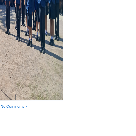
|
No Comments »