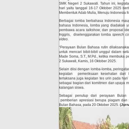
SMK Negeri 2 Sukawati. Tahun ini, kegia
hari yaitu tanggal 16-17 Oktober 2025 b
Membentuk Adab Mulia, Menuju Indonesia M
Berbagai lomba berbahasa Indonesia maup
bahasa Indonesia, lomba yang diadakan ya
pembawa acara
talkshow
, dan proposal id
Inggris, diselenggarakan lomba
speech con
video.
“Perayaan Bulan Bahasa rutin dilaksanakan
untuk mencari bibit-bibit unggul dalam se
Made Soma, S.T., M.Pd., ketika membuka 
2 Sukawati, Kamis, 16 Oktober 2025.
Selain diisi dengan lomba-lomba, peringata
kegiatan pemeriksaan kesehatan dari P
terlaksana juga kegiatan tes urin pada hari
sebagai bagian dari komitmen dan upaya 
kalangan siswa.
Sebagai penutup dari perayaan Bulan 
pemberian apresiasi berupa piagam dan
Bulan Bahasa, pada 20 Oktober 2025.
(Jurn