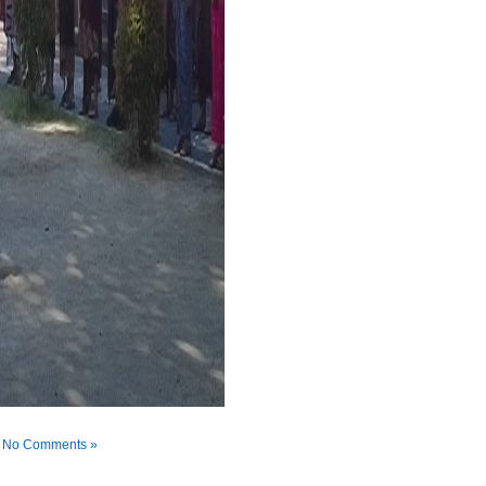
|
No Comments »