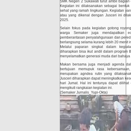
SMK Negeri 2 Sukawati turut ambil bagian
Kegiatan ini dilaksanakan sebagai bentuk 
sehat yang ramah lingkungan. Kegiatan yan
atau yang dikenal dengan Jusceri ini di
2025.
Selain fokus pada kegiatan gotong royon
warga Semaker juga mendapatkan edu
pemberantasan penyalahgunaan dan peredara
berlangsung selama kurang lebih 20 menit in
Melalui paparan singkat dalam kegiata
diharapkan bisa ikut andil dalam program 
menyelamatkan generasi muda dari bahaya 
Makan bersama juga menjadi agenda dala
bertujuan memupuk rasa kebersamaan,
merupakan agndea rutin yang dilaksanak
Jusceri diharapkan dapat meningkatkan kes
hari Jumat. Hal ini tentunya dapat diliha
mengikuti rangkaian kegiatan ini.
(Semaker Jurnalis_Yupi-Okta)