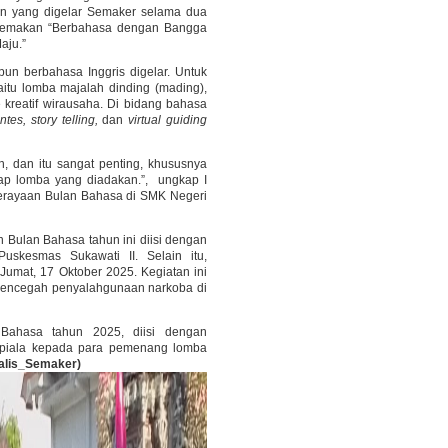
tan yang digelar Semaker selama dua
ertemakan “Berbahasa dengan Bangga
aju.”
un berbahasa Inggris digelar. Untuk
itu lomba majalah dinding (mading),
e kreatif wirausaha. Di bidang bahasa
tes, story telling,
dan
virtual guiding
, dan itu sangat penting, khususnya
tiap lomba yang diadakan.”, ungkap I
perayaan Bulan Bahasa di SMK Negeri
n Bulan Bahasa tahun ini diisi dengan
uskesmas Sukawati II. Selain itu,
 Jumat, 17 Oktober 2025. Kegiatan ini
mencegah penyalahgunaan narkoba di
Bahasa tahun 2025, diisi dengan
 piala kepada para pemenang lomba
alis_Semaker)